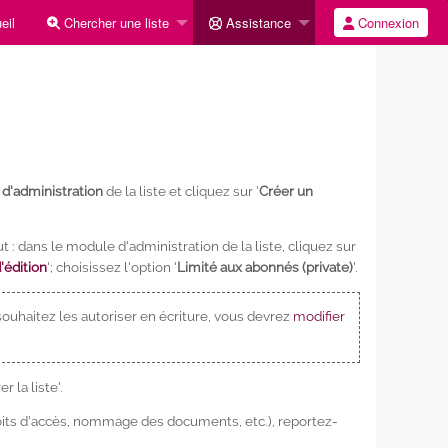
eil
Chercher une liste
Assistance
Connexion
d'administration
de la liste et cliquez sur '
Créer un
t : dans le module d'administration de la liste, cliquez sur
d'édition
'; choisissez l'option '
Limité aux abonnés (private)
'.
 souhaitez les autoriser en écriture, vous devrez
modifier
 la liste'.
roits d'accès, nommage des documents, etc.), reportez-