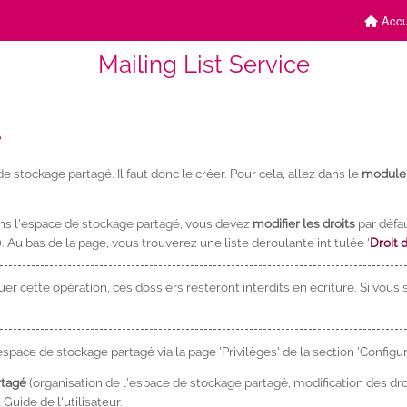
Accu
Mailing List Service
é
e stockage partagé. Il faut donc le créer. Pour cela, allez dans le
module 
ns l'espace de stockage partagé, vous devez
modifier les droits
par défau
s'). Au bas de la page, vous trouverez une liste déroulante intitulée '
Droit 
uer cette opération, ces dossiers resteront interdits en écriture. Si vous
space de stockage partagé via la page 'Privilèges' de la section 'Configurer
rtagé
(organisation de l'espace de stockage partagé, modification des d
u Guide de l'utilisateur.