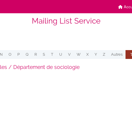
Accu
Mailing List Service
N
O
P
Q
R
S
T
U
V
W
X
Y
Z
Autres
les / Département de sociologie