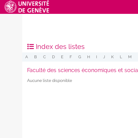
Index des listes
A
B
C
D
E
F
G
H
I
J
K
L
M
Faculté des sciences économiques et socia
Aucune liste disponible