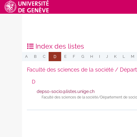
Index des listes
D
A
B
C
E
F
G
H
I
J
K
L
M
Faculté des sciences de la société / Dépar
D
depso-socio@listes.unige.ch
Faculté des sciences de la société/Département de socio