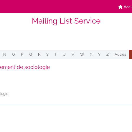
Accu
Mailing List Service
N
O
P
Q
R
S
T
U
V
W
X
Y
Z
Autres
tement de sociologie
logie