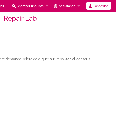
eil
Chercher une liste
Assistance
Connexion
- Repair Lab
te demande, prière de cliquer sur le bouton ci-dessous :