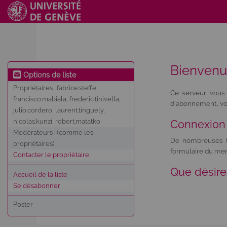
Bienven
Options de liste
Propriétaires :
fabrice.steffe,
Ce serveur vous 
francisco.mabiala, frederic.tinivella,
d'abonnement, vou
julio.cordero, laurent.tinguely,
nicolas.kunzi, robert.matatko
Connexion
Modérateurs :
(comme les
De nombreuses fo
propriétaires)
formulaire du men
Contacter le propriétaire
Que désire
Accueil de la liste
Se désabonner
Poster