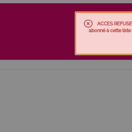
ACCES REFUSE (in
abonné à cette list