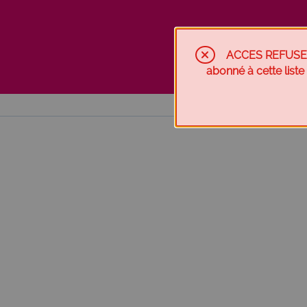
ACCES REFUSE (in
abonné à cette list