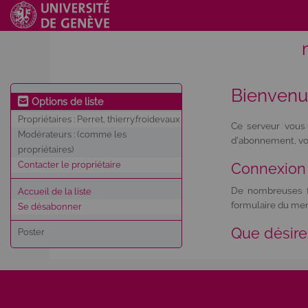
Bienven
Options de liste
Propriétaires :
Perret, thierry.froidevaux
Ce serveur vous 
Modérateurs :
(comme les
d'abonnement, vou
propriétaires)
Contacter le propriétaire
Connexion
De nombreuses fo
Accueil de la liste
formulaire du men
Se désabonner
Que désire
Poster