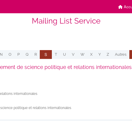
Accu
Mailing List Service
S
N
O
P
Q
R
T
U
V
W
X
Y
Z
Autres
ement de science politique et relations internationales
lations internationales
cience politique et relations internationales