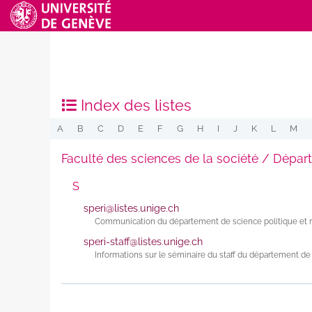
Index des listes
A
B
C
D
E
F
G
H
I
J
K
L
M
Faculté des sciences de la société / Départ
S
speri@listes.unige.ch
Communication du département de science politique et re
speri-staff@listes.unige.ch
Informations sur le séminaire du staff du département de s