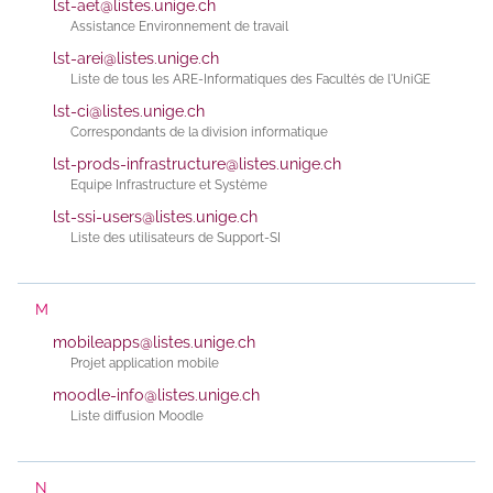
lst-aet@listes.unige.ch
Assistance Environnement de travail
lst-arei@listes.unige.ch
Liste de tous les ARE-Informatiques des Facultés de l'UniGE
lst-ci@listes.unige.ch
Correspondants de la division informatique
lst-prods-infrastructure@listes.unige.ch
Equipe Infrastructure et Système
lst-ssi-users@listes.unige.ch
Liste des utilisateurs de Support-SI
M
mobileapps@listes.unige.ch
Projet application mobile
moodle-info@listes.unige.ch
Liste diffusion Moodle
N