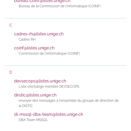
bureau-coinf@listes.unige.ch
Bureau de la Commission de l'informatique (COINF)
C
cadres-rh@listes.unige.ch
Cadres RH
coinf@listes.unige.ch
Commission de l'informatique (COINF)
D
devsecops@listes.unige.ch
Liste d'échange membre DEVSECOPS
dirstic@listes.unige.ch
envoyer des messages à l'ensemble du groupe de direction de
la DiSTIC
dl-mssql-dba-team@listes.unige.ch
DBA Team MSSQL