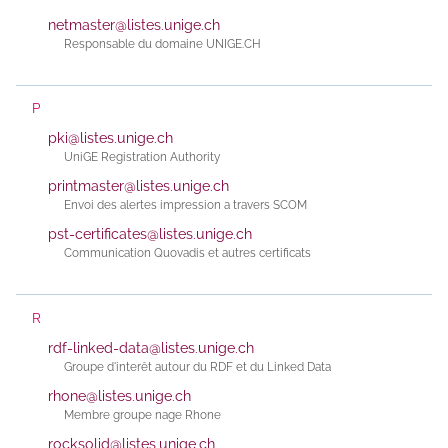
netmaster@listes.unige.ch
Responsable du domaine UNIGE.CH
P
pki@listes.unige.ch
UniGE Registration Authority
printmaster@listes.unige.ch
Envoi des alertes impression a travers SCOM
pst-certificates@listes.unige.ch
Communication Quovadis et autres certificats
R
rdf-linked-data@listes.unige.ch
Groupe d'interêt autour du RDF et du Linked Data
rhone@listes.unige.ch
Membre groupe nage Rhone
rocksolid@listes.unige.ch