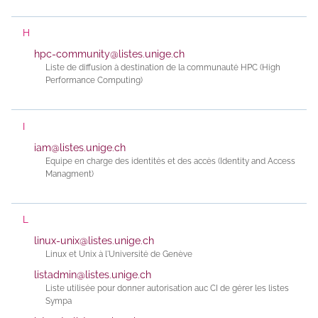
H
hpc-community@listes.unige.ch
Liste de diffusion à destination de la communauté HPC (High
Performance Computing)
I
iam@listes.unige.ch
Equipe en charge des identités et des accès (Identity and Access
Managment)
L
linux-unix@listes.unige.ch
Linux et Unix à l'Université de Genève
listadmin@listes.unige.ch
Liste utilisée pour donner autorisation auc CI de gérer les listes
Sympa