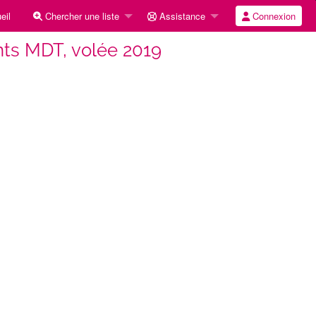
eil
Chercher une liste
Assistance
Connexion
nts MDT, volée 2019