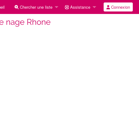
eil
Chercher une liste
Assistance
Connexion
e nage Rhone