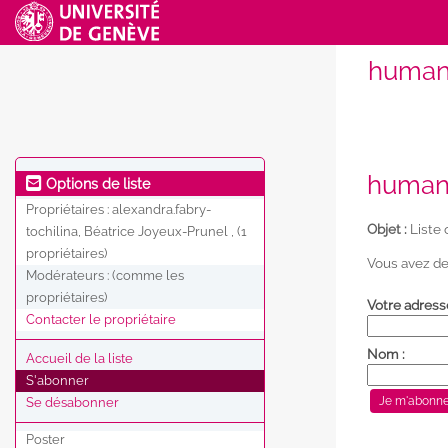
humani
humani
Options de liste
Propriétaires :
alexandra.fabry-
Objet :
Liste 
tochilina, Béatrice Joyeux-Prunel , (1
propriétaires)
Vous avez de
Modérateurs :
(comme les
propriétaires)
Votre adress
Contacter le propriétaire
Nom :
Accueil de la liste
S'abonner
Se désabonner
Poster