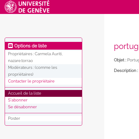
portug
Options de liste
Propriétaires :
Carmela Auriti,
Objet :
Portug
nazare.torrao
Modérateurs :
(comme les
Description :
propriétaires)
Contacter le propriétaire
Accueil de la liste
S'abonner
Se désabonner
Poster